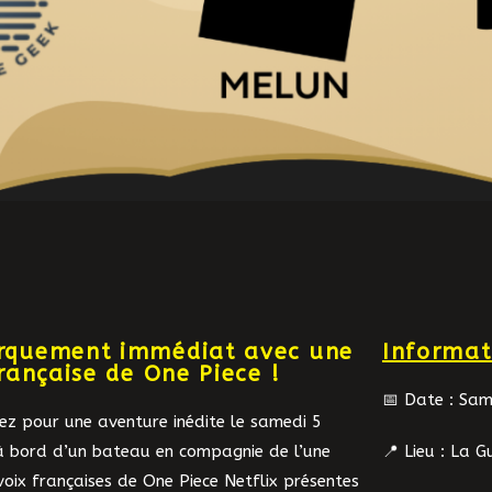
quement immédiat avec une
Informat
française de One Piece !
📅 Date : Sa
z pour une aventure inédite le samedi 5
à bord d’un bateau en compagnie de l’une
📍 Lieu : La 
voix françaises de One Piece Netflix présentes