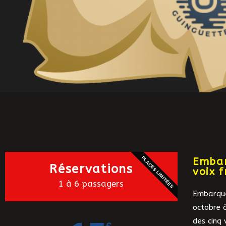
PLACES LIMITÉES
Embar
Réservations
voix 
1 à 6 passagers
Embarque
octobre 
des cinq 