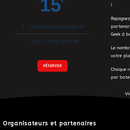
15
€
!
Rejoigne
partenar
10 minutes avec l'une des VF
Geek à b
LE 5 OCTOBRE 13H à 18H
Le nombre
votre pla
RÉSERVER
Chaque ré
par bat
Vi
Organisateurs et partenaires