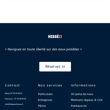
« Naviguez en toute liberté sur des eaux paisibles »
Réservez ici
Contact
Nos services
Informations
Melun 07 44 44 36 67
Particuliers
On parle de nous
Nemours : 07 44 40 60 16
Entreprises
Mentions légales & CGV
info@bateauxhisseo.fr
Pêche
Politique de