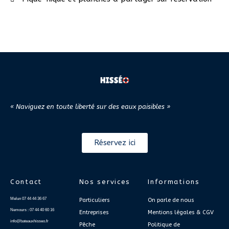
« Naviguez en toute liberté sur des eaux paisibles »
Réservez ici
Contact
Nos services
Informations
Melun 07 44 44 36 67
Particuliers
On parle de nous
Nemours : 07 44 40 60 16
Entreprises
Mentions légales & CGV
info@bateauxhisseo.fr
Pêche
Politique de